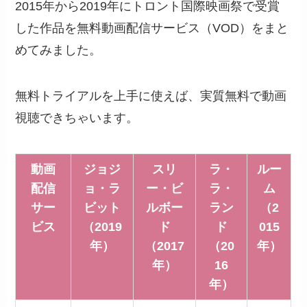
2015年から2019年にトロント国際映画祭で受賞
した作品を無料動画配信サービス（VOD）をまと
めてみました。
無料トライアルを上手に使えば、実質無料で動画
視聴できちゃいます。
動画
ジョジ
スリ
ラ・
ルー
配信
ョ・ラ
ー・ビ
ラ・
ム
サー
ビット
ルボー
ラン
（2
ビス
（2019
ド
ド
015
年）
（2017
（20
年）
年）
16
年）