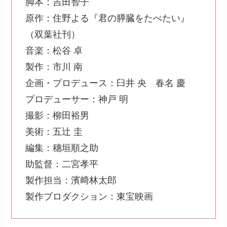
脚本：吉田智子
原作：住野よる『君の膵臓をたべたい』
（双葉社刊）
音楽：松谷 卓
製作：市川 南
企画・プロデュース：臼井 央 春名 慶
プロデューサー：神戸 明
撮影：柳田裕男
美術：五辻 圭
編集：穗垣順之助
助監督：二宮孝平
製作担当：濱﨑林太郎
製作プロダクション：東宝映画