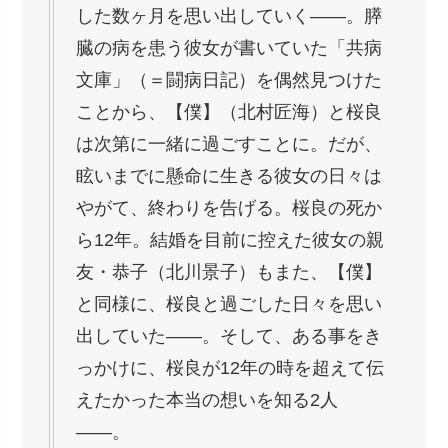
した数ヶ月を思い出していく――。膵
臓の病を患う彼女が書いていた「共病
文庫」（＝闘病日記）を偶然見つけた
ことから、【僕】（北村匠海）と桜良
は次第に一緒に過ごすことに。だが、
眩いまでに懸命に生きる彼女の日々は
やがて、終わりを告げる。桜良の死か
ら12年。結婚を目前に控えた彼女の親
友・恭子（北川景子）もまた、【僕】
と同様に、桜良と過ごした日々を思い
出していた――。そして、ある事をき
っかけに、桜良が12年の時を超えて伝
えたかった本当の想いを知る2人
――。