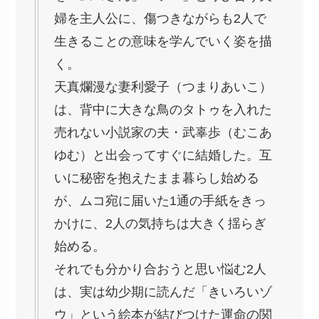
婦を主人公に、傷つきながらも2人で
生きることの意味を学んでいく姿を描
く。
天真爛漫な妻利愛子（つまりあいこ）
は、背中に大きな鳥のタトゥを入れた
売れない小説家の夫・武辜歩（むこあ
ゆむ）と出会ってすぐに結婚した。互
いに秘密を抱えたまま暮らし始める
が、ムコ宛に届いた1通の手紙をきっ
かけに、2人の気持ちは大きく揺らぎ
始める。
それでも分かり合おうと思い悩む2人
は、実は幼少期に読んだ「きいろいゾ
ウ」という絵本が結びつけた運命の関