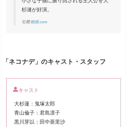
小さな子猫に振り回される主人公を大
杉漣が好演。
引用:
映画.com
「ネコナデ」のキャスト・スタッフ
キャスト
大杉蓮：鬼塚太郎
青山倫子：君島凛子
黒川芽以：田中亜里沙