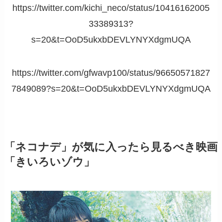
https://twitter.com/kichi_neco/status/10416162005
33389313?
s=20&t=OoD5ukxbDEVLYNYXdgmUQA
https://twitter.com/gfwavp100/status/96650571827
7849089?s=20&t=OoD5ukxbDEVLYNYXdgmUQA
「ネコナデ」が気に入ったら見るべき映画
「きいろいゾウ」