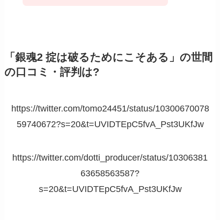
「銀魂2 掟は破るためにこそある」の世間
の口コミ・評判は?
https://twitter.com/tomo24451/status/10300670078
59740672?s=20&t=UVIDTEpC5fvA_Pst3UKfJw
https://twitter.com/dotti_producer/status/10306381
63658563587?
s=20&t=UVIDTEpC5fvA_Pst3UKfJw