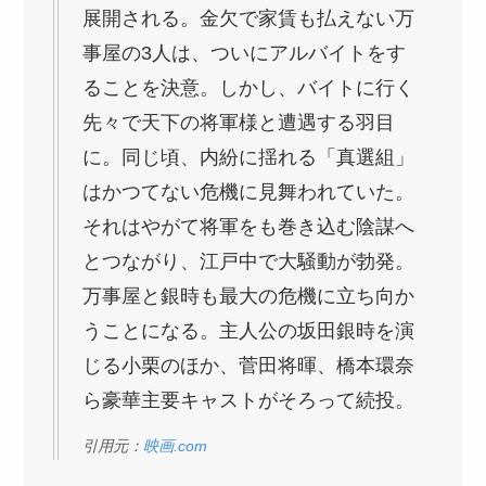
展開される。金欠で家賃も払えない万
事屋の3人は、ついにアルバイトをす
ることを決意。しかし、バイトに行く
先々で天下の将軍様と遭遇する羽目
に。同じ頃、内紛に揺れる「真選組」
はかつてない危機に見舞われていた。
それはやがて将軍をも巻き込む陰謀へ
とつながり、江戸中で大騒動が勃発。
万事屋と銀時も最大の危機に立ち向か
うことになる。主人公の坂田銀時を演
じる小栗のほか、菅田将暉、橋本環奈
ら豪華主要キャストがそろって続投。
引用元：
映画.com