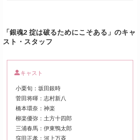
「銀魂2 掟は破るためにこそある」のキャ
スト・スタッフ
キャスト
小栗旬：坂田銀時
菅田将暉：志村新八
橋本環奈：神楽
柳楽優弥：土方十四郎
三浦春馬：伊東鴨太郎
窪田正孝：河上万斉