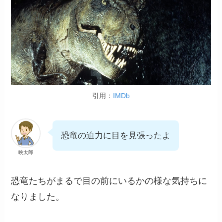
引用：
I
MDb
恐竜の迫力に目を見張ったよ
映太郎
恐竜たちがまるで目の前にいるかの様な気持ちに
なりました。