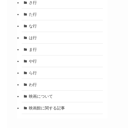
さ行
た行
な行
は行
ま行
や行
ら行
わ行
映画について
映画館に関する記事