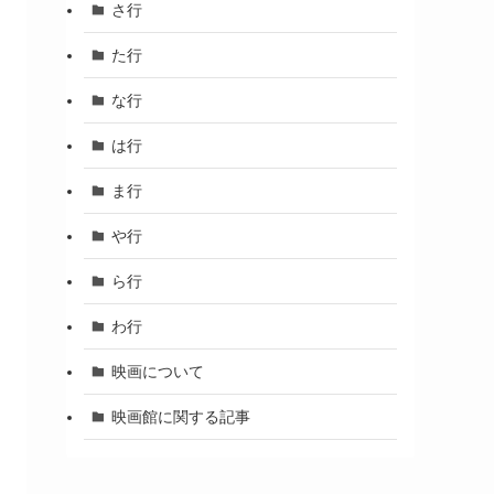
さ行
た行
な行
は行
ま行
や行
ら行
わ行
映画について
映画館に関する記事