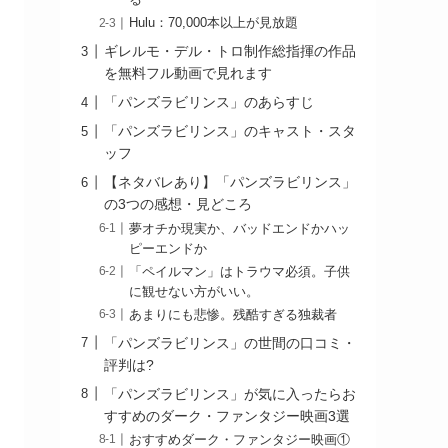
る
Hulu：70,000本以上が見放題
ギレルモ・デル・トロ制作総指揮の作品
を無料フル動画で見れます
「パンズラビリンス」のあらすじ
「パンズラビリンス」のキャスト・スタ
ッフ
【ネタバレあり】「パンズラビリンス」
の3つの感想・見どころ
夢オチか現実か、バッドエンドかハッ
ピーエンドか
「ペイルマン」はトラウマ必須。子供
に観せない方がいい。
あまりにも悲惨。残酷すぎる独裁者
「パンズラビリンス」の世間の口コミ・
評判は?
「パンズラビリンス」が気に入ったらお
すすめのダーク・ファンタジー映画3選
おすすめダーク・ファンタジー映画①