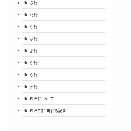
さ行
た行
な行
は行
ま行
や行
ら行
わ行
映画について
映画館に関する記事