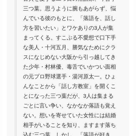
三つ葉。思うように腕もあがらず、悩
んでいる彼のもとに、「落語を、話し
方を習いたい」とワケありの3人が集
まってくる。すこぶる不愛想で口下手
な美人・十河五月、勝気なためにクラ
スになじめない大阪から引っ越してき
た少年・村林優、毒舌でいかつい面相
の元プロ野球選手・湯河原太一。ひょ
んなことから「話し方教室」を開くこ
とになった三つ葉だが、3人は集まる
ごとに言い争い、なかなか落語も覚え
ない。想いを寄せていた女性には結婚
相手がいることを知り、ますます落ち
込む三つ葉。しかし、「落語が好き