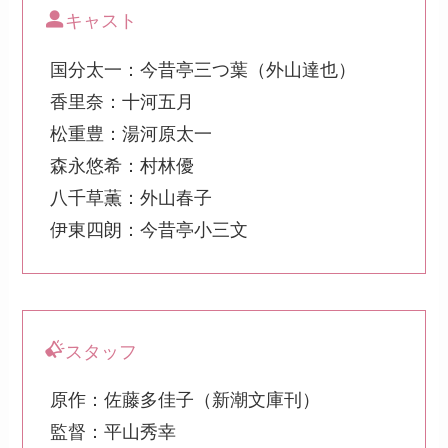
キャスト
国分太一：今昔亭三つ葉（外山達也）
香里奈：十河五月
松重豊：湯河原太一
森永悠希：村林優
八千草薫：外山春子
伊東四朗：今昔亭小三文
スタッフ
原作：佐藤多佳子（新潮文庫刊）
監督：平山秀幸