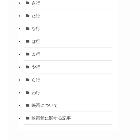
さ行
た行
な行
は行
ま行
や行
ら行
わ行
映画について
映画館に関する記事