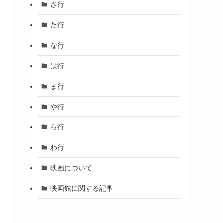
さ行
た行
な行
は行
ま行
や行
ら行
わ行
映画について
映画館に関する記事