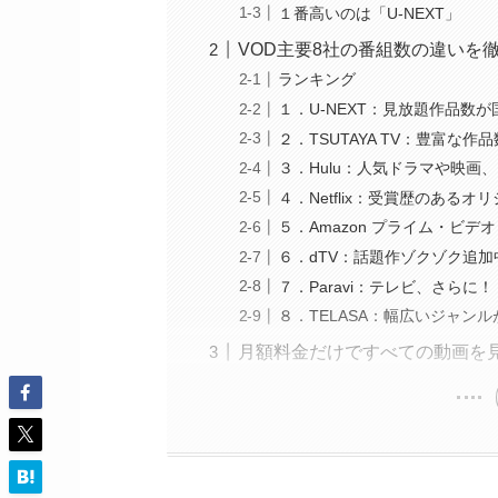
１番高いのは「U-NEXT」
VOD主要8社の番組数の違いを
ランキング
１．U-NEXT：見放題作品数
２．TSUTAYA TV：豊富な作
３．Hulu：人気ドラマや映画
４．Netflix：受賞歴のある
５．Amazon プライム・ビ
６．dTV：話題作ゾクゾク追加
７．Paravi：テレビ、さらに！
８．TELASA：幅広いジャン
月額料金だけですべての動画を