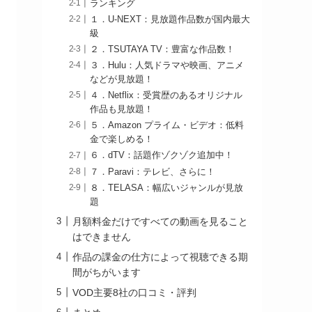
ランキング
１．U-NEXT：見放題作品数が国内最大
級
２．TSUTAYA TV：豊富な作品数！
３．Hulu：人気ドラマや映画、アニメ
などが見放題！
４．Netflix：受賞歴のあるオリジナル
作品も見放題！
５．Amazon プライム・ビデオ：低料
金で楽しめる！
６．dTV：話題作ゾクゾク追加中！
７．Paravi：テレビ、さらに！
８．TELASA：幅広いジャンルが見放
題
月額料金だけですべての動画を見ること
はできません
作品の課金の仕方によって視聴できる期
間がちがいます
VOD主要8社の口コミ・評判